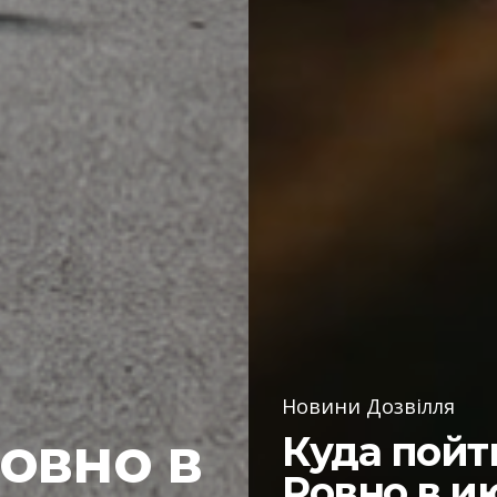
Новини Дозвілля
Ровно в
Куда пойт
Ровно в и