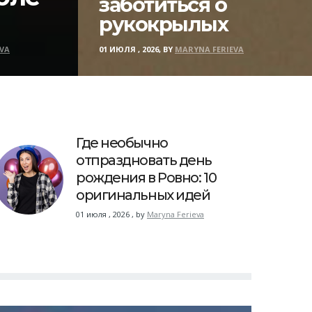
заботиться о
рукокрылых
VA
01 ИЮЛЯ , 2026, BY
MARYNA FERIEVA
Где необычно
отпраздновать день
рождения в Ровно: 10
оригинальных идей
01 июля , 2026
,
by
Maryna Ferieva