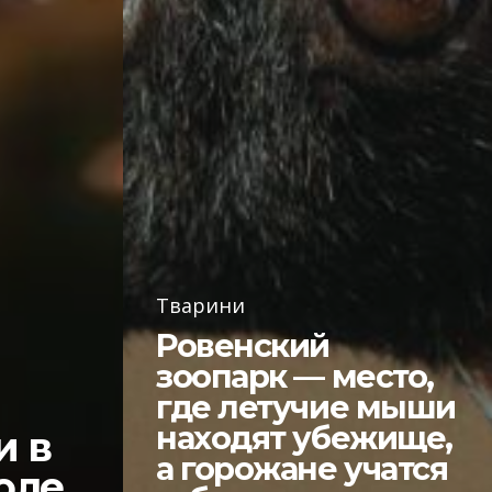
Тварини
Ровенский
зоопарк — место,
где летучие мыши
находят убежище,
и в
а горожане учатся
юле