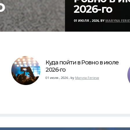
о
2026-го
01 ИЮЛЯ , 2026, BY
MARYNA FERIE
Куда пойти в Ровно в июле
2026-го
01 июля , 2026
,
by
Maryna Ferieva