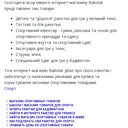
Сьогодні в асортименті інтернет-магазину Babolat
представлені такі товари:
Дитячі та “дорослі” ракетки для гри у великий теніс;
Тестові та б/в ракетки;
Спортивний інвентар - сумки, рюкзаки та чохли для
спортивного приладдя та одягу;
Спортивне взуття та спортивний одяг;
Аксесуари для гри у теніс;
Струни, м’ячі;
Спеціальний одяг для гри у бадмінтон.
Тож інтернет-магазин Babolat дбає про своїх клієнтів і
забезпечує їх належними умовами для купівлі та
користування якісними спортивними товарами.
Channel
Спорт
МАГАЗИН СПОРТИВНЫХ ТОВАРОВ
БАБОЛАТ МАГАЗИН ТОВАРОВ ДЛЯ СПОРТА
КУПИТЬ РАКЕТКИ ДЛЯ БАДМИНТОНА
НАЙТИ В ИНТЕРНЕТЕ РАКЕТКИ ДЛЯ ТЕННИСА
НАЙТИ МАГАЗИН СПОРТИВНЫХ ТОВАРОВ В КИЕВЕ
КАК ПОДОБРАТЬ СЕБЕ РАКЕТКУ ДЛЯ СПОРТА
СРАВНИТЬ ЦЕНЫ НА СПОРТИВНЫЕ ТОВАРЫ