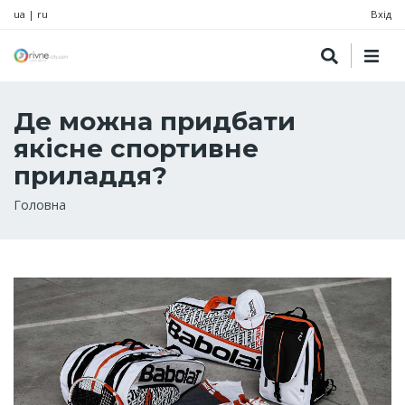
ua
|
ru
Вхід
Де можна придбати
якісне спортивне
приладдя?
Рядок
Головна
навіґації