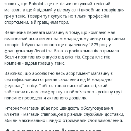
знають, що Babolat - це не тільки потужний тенісний
магазин, а ще й відомий у цілому світі виробник товарів для
гри у теніс. Товари тут купують не тільки професійні
спортсмени, а й гравці-аматори.
Величезна перевага магазину в тому, що компанія має
величезний асортимент на міжнародному ринку спортивних
товарів. Її було засновано ще в далекому 1875 році у
французькому Леоні і за багато років компанія отримала
безліч позитивних відгуків від клієнтів. Серед клієнтів
компанії - відомі гравці у теніс.
Важливо, що абсолютно весь асортимент магазину є
сертифікованим і отримав схвалення від Міжнародної
федерації тенісу. Тобто, товар високої якості, який
забезпечить вам комфортну та обов’язково - успішну гру і
приємне проведення активного дозвілля.
Інтернет-магазин дбає про швидкість обслуговування
клієнтів - магазин співпрацює з різними службами доставки,
аби ви максимально швидко отримували своє замовлення.