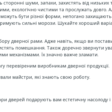
ть сторонні шуми, запахи, захистять від низьки
ними, екологічно чистими та прослужать довго. А
а можуть бути різної форми, непогано захищають
римують сильні морози. Шукайте хороший варіан
ору дверної рами. Адже навіть, якщо ви поставил
истять помешкання. Також доречно звернути увагу
ими механізмами. Їх значно важче зламати.
агу перевіреним виробникам дверної продукції.
али майстри, які знають свою роботу.
ри дверей подарують вам естетичну насолоду і д