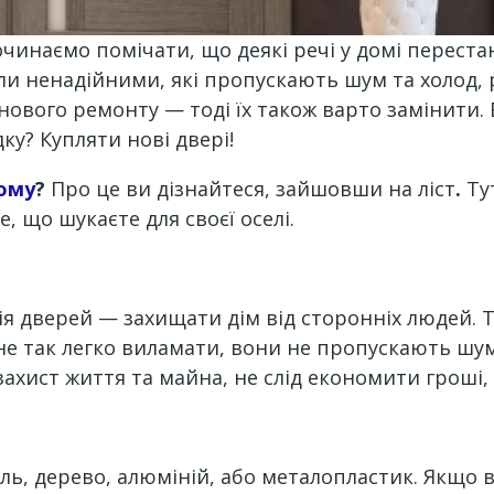
очинаємо помічати, що деякі речі у домі перест
стали ненадійними, які пропускають шум та холо
нового ремонту — тоді їх також варто замінити. Б
у? Купляти нові двері!
ному
?
Про це ви дізнайтеся, зайшовши на ліст
.
Тут
, що шукаєте для своєї оселі.
ія дверей — захищати дім від сторонніх людей.
е так легко виламати, вони не пропускають шум
ахист життя та майна, не слід економити гроші, 
аль, дерево, алюміній, або металопластик. Якщо