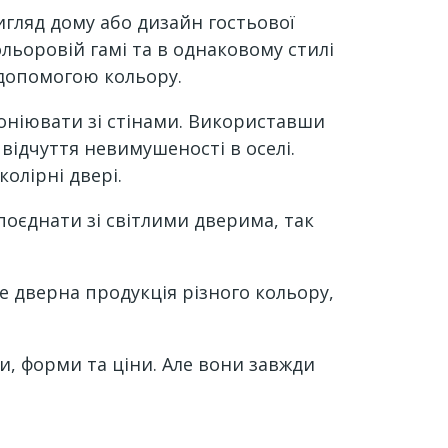
игляд дому або дизайн гостьової
льоровій гамі та в однаковому стилі
 допомогою кольору.
моніювати зі стінами. Використавши
відчуття невимушеності в оселі.
олірні двері.
поєднати зі світлими дверима, так
е дверна продукція різного кольору,
ни, форми та ціни. Але вони завжди