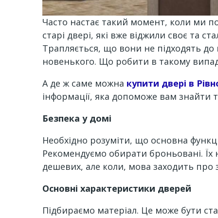
Часто настає такий момент, коли ми п
старі двері, які вже віджили своє та 
Трапляється, що вони не підходять до 
новенького. Що робити в такому випадк
А де ж саме можна
купити двері в Рів
інформації, яка допоможе вам знайти те
Безпека у домі
Необхідно розуміти, що основна функц
Рекомендуємо обирати броньовані. Їх н
дешевих, але коли, мова заходить про з
Основні характеристики дверей
Підбираємо матеріал. Це може бути ст