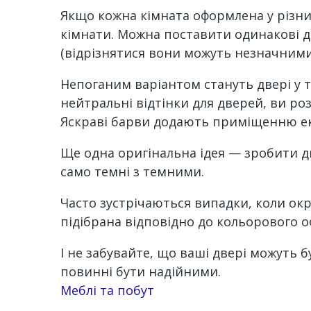
Якщо кожна кімната оформлена у різних
кімнати. Можна поставити одинакові д
(відрізнятися вони можуть незначними
Непоганим варіантом стануть двері у 
нейтральні відтінки для дверей, ви ро
Яскраві барви додають приміщенню екс
Ще одна оригінальна ідея — зробити дв
само темні з темними.
Часто зустрічаються випадки, коли окр
підібрана відповідно до кольорового 
І не забувайте, що ваші двері можуть 
повинні бути надійними.
Channel
Меблі та побут