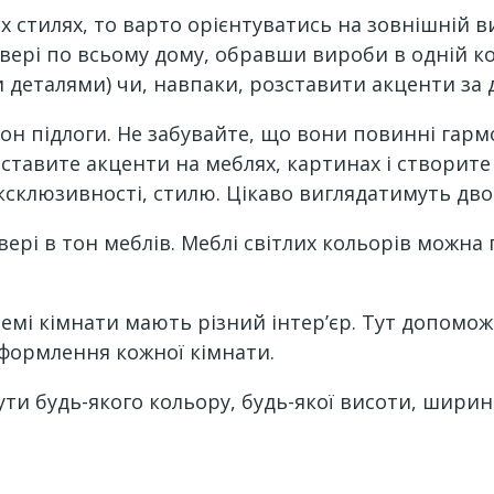
 стилях, то варто орієнтуватись на зовнішній в
вері по всьому дому, обравши вироби в одній ко
 деталями) чи, навпаки, розставити акценти за
тон підлоги. Не забувайте, що вони повинні гар
зставите акценти на меблях, картинах і створите 
клюзивності, стилю. Цікаво виглядатимуть двок
ері в тон меблів. Меблі світлих кольорів можна 
емі кімнати мають різний інтер’єр. Тут допомож
оформлення кожної кімнати.
бути будь-якого кольору, будь-якої висоти, шири