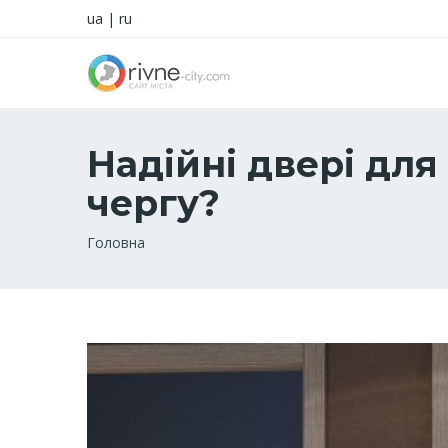
ua
|
ru
Надійні двері для
чергу?
Рядок
Головна
навіґації