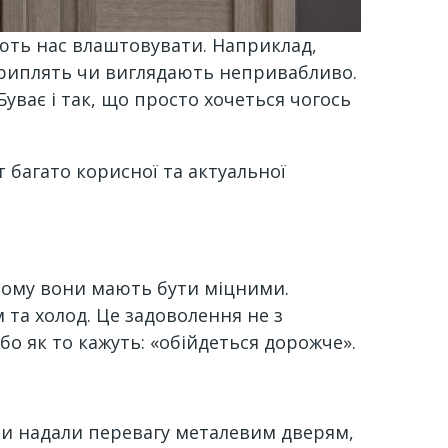
ають нас влаштовувати. Наприклад,
д, риплять чи виглядають непривабливо.
уває і так, що просто хочеться чогось
 багато корисної та актуальної
 Тому вони мають бути міцними.
 та холод. Це задоволення не з
бо як то кажуть: «обійдеться дорожче».
 ви надали перевагу металевим дверям,