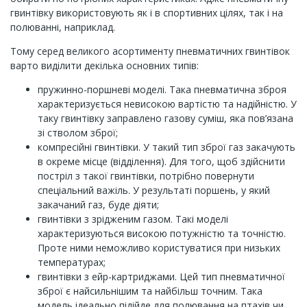
гвинтівку використовують як і в спортивних цілях, так і на
полюванні, наприклад.
Тому серед великого асортименту пневматичних гвинтівок
варто виділити декілька основних типів:
пружинно-поршневі моделі. Така пневматична зброя
характеризується невисокою вартістю та надійністю. У
таку гвинтівку заправлено газову суміш, яка пов’язана
зі стволом зброї;
компресійні гвинтівки. У такий тип зброї газ закачують
в окреме місце (відділення). Для того, щоб здійснити
постріл з такої гвинтівки, потрібно повернути
спеціальний важіль. У результаті поршень, у який
закачаний газ, буде діяти;
гвинтівки з зрідженим газом. Такі моделі
характеризуються високою потужністю та точністю.
Проте ними неможливо користуватися при низьких
температурах;
гвинтівки з ейр-картриджами. Цей тип пневматичної
зброї є найсильнішим та найбільш точним. Така
модель ідеально підійде для полювання на птахів чи,