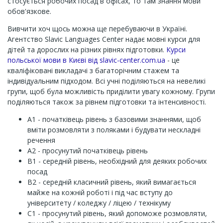
стосується робочих посад в офісах, то там знання мови
обов'язкове.
Вивчити хоч щось можна ще перебуваючи в Україні.
Агентство Slavic Languages ​​Center надає мовні курси для
дітей та дорослих на різних рівнях підготовки.
Курси
польської мови в Києві від slavic-center.com.ua
- це
кваліфіковані викладачі з багаторічним стажем та
індивідуальним підходом. Всі учні поділяються на невеликі
групи, щоб була можливість приділити увагу кожному. Групи
поділяються також за рівнем підготовки та інтенсивності.
А1 - початківець рівень з базовими знаннями, щоб
вміти розмовляти з поляками і будувати нескладні
речення
А2 - просунутий початківець рівень
В1 - середній рівень, необхідний для деяких робочих
посад
В2 - середній класичний рівень, який вимагається
майже на кожній роботі і під час вступу до
університету / коледжу / ліцею / технікуму
С1 - просунутий рівень, який допоможе розмовляти,