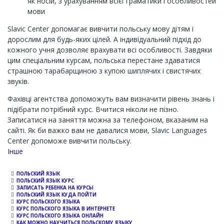
як носій, з урахуванням всієї граматики і особливостей
мови
Slavic Center допомагає вивчити польську мову дітям і
дорослим для будь-яких цілей. А індивідуальний підхід до
кожного учня дозволяє врахувати всі особливості. Завдяки
цим спеціальним курсам, польська перестане здаватися
страшною тарабарщиною з купою шиплячих і свистячих
звуків.
Фахівці агентства допоможуть вам визначити рівень знань і
підібрати потрібний курс. Вчитися ніколи не пізно.
Записатися на заняття можна за телефоном, вказаним на
сайті. Як би важко вам не давалися мови, Slavic Languages ​​
Center допоможе вивчити польську.
Channel
Інше
ПОЛЬСКИЙ ЯЗЫК
ПОЛЬСКИЙ ЯЗЫК КУРС
ЗАПИСАТЬ РЕБЕНКА НА КУРСЫ
ПОЛЬСКИЙ ЯЗЫК КУДА ПОЙТИ
КУРС ПОЛЬСКОГО ЯЗЫКА
КУРС ПОЛЬСКОГО ЯЗЫКА В ИНТЕРНЕТЕ
КУРС ПОЛЬСКОГО ЯЗЫКА ОНЛАЙН
КАК МОЖНО НАУЧИТЬСЯ ПОЛЬСКОМУ ЯЗЫКУ