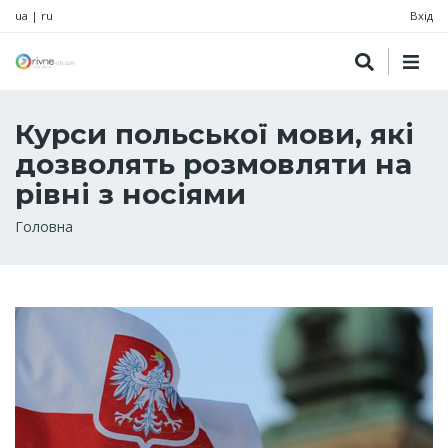
ua
|
ru
Вхід
Курси польської мови, які
дозволять розмовляти на
рівні з носіями
Рядок
Головна
навіґації