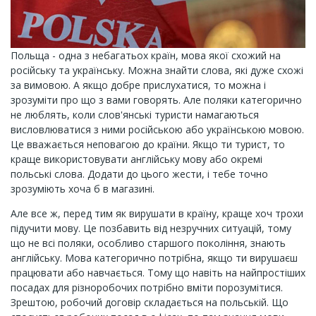
Польща - одна з небагатьох країн, мова якої схожий на
російську та українську. Можна знайти слова, які дуже схожі
за вимовою. А якщо добре прислухатися, то можна і
зрозуміти про що з вами говорять. Але поляки категорично
не люблять, коли слов'янські туристи намагаються
висловлюватися з ними російською або українською мовою.
Це вважається неповагою до країни. Якщо ти турист, то
краще використовувати англійську мову або окремі
польські слова. Додати до цього жести, і тебе точно
зрозуміють хоча б в магазині.
Але все ж, перед тим як вирушати в країну, краще хоч трохи
підучити мову. Це позбавить від незручних ситуацій, тому
що не всі поляки, особливо старшого покоління, знають
англійську. Мова категорично потрібна, якщо ти вирушаєш
працювати або навчається. Тому що навіть на найпростіших
посадах для різноробочих потрібно вміти порозумітися.
Зрештою, робочий договір складається на польській. Що