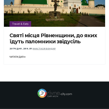
Travel & Eats
Святі місця Рівненщини, до яких
їдуть паломники звідусіль
20 ГРУДНЯ , 2019
,
BY
АНАСТАСІЯ БОНДАР
ЧИТАТИ ДАЛІ