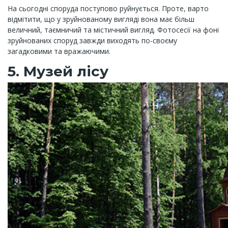
На сьогодні споруда поступово руйнується. Проте, варто
відмітити, що у зруйнованому вигляді вона має більш
величний, таємничий та містичний вигляд. Фотосесії на фоні
зруйнованих споруд завжди виходять по-своєму
загадковими та вражаючими.
5. Музей лісу