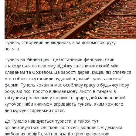
Тунель, створений не людиною, а за допомогою руху
потяга.
Тунель на Рівненщині - це ботанічний феномен, який
знаходиться на певному відрізку залізничних колій між
Клеванем та Оржевом. Це зарості дерев, кущів, які сплелися
між собою та утворили чудовий щільний тунель арочної
форми. Тунель кохання має особливу красу в будь-яку пору
року, від якої просто віднімає мову. Листя в тандемі з
квітучими рослинами утворюють природний мальовничий
куточок і ніби килимом вкривають тунель, яким кожного
дня курсує старенький потяг.
До Тунелю навідуються туристи, а також тут
організовуються святкові фотосесії молодят. Є декілька
любовних повір'їв, які пов'язані з цією прекрасною