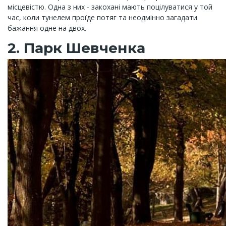
місцевістю. Одна з них - закохані мають поцілуватися у той
час, коли тунелем проїде потяг та неодмінно загадати
бажання одне на двох.
2. Парк Шевченка