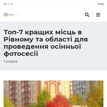
ua
|
ru
Вхід
Топ-7 кращих місць в
Рівному та області для
проведення осінньої
фотосесії
Рядок
Головна
навіґації