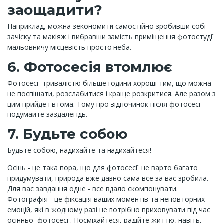
заощадити?
Наприклад, можна зекономити самостійно зробивши собі
зачіску та макіяж і вибравши замість приміщення фотостудії
мальовничу місцевість просто неба.
6. Фотосесія втомлює
Фотосесії тривалістю більше години хороші тим, що можна
не поспішати, розслабитися і краще розкритися. Але разом з
цим прийде і втома. Тому про відпочинок після фотосесії
подумайте заздалегідь.
7. Будьте собою
Будьте собою, надихайте та надихайтеся!
Осінь - це така пора, що для фотосесії не варто багато
придумувати, природа вже давно сама все за вас зробила.
Для вас завдання одне - все вдало скомпонувати.
Фотографія - це фіксація ваших моментів та неповторних
емоцій, які в жодному разі не потрібно приховувати під час
осінньої фотосесії. Посміхайтеся, радійте життю, навіть,