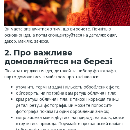
Ви маєте визначитися з тим, що ви хочете. Почніть з
основної ідеї, а потім сконцентруйтеся на деталях: одяг,
декор, макіяж, зачіска.
2. Про важливе
домовляйтеся на березі
Після затвердження ідеї, деталей та вибору фотографа,
варто домовитися з майстром про такі нюанси:
уточнить терміни здачі і кількість оброблених фото;
обговоріть, чи потрібна вам ретуш обличчя і тіла;
крім ретуші обличчя і тіла, є також і корекція та інші
деталі ретуші фотографії. Ви можете попросити
фотографа показати один оброблений знімок;
якщо зйомка має відбутися на природі, на жаль, може
втрутитися природа. Подумайте про запасний варіант
і обговоріть це з фотографом.