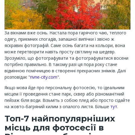
За вікнами вже осінь. Настала пора гарячого чаю, теплого
одягу, приємних спогадів, запашної випічки і звісно ж
яскравих фотографій. Саме осінь багата на кольори, вона
може перетворити навіть просту світлину на шедевр.
Зрозуміло, що фотографувати та фотографуватися восени
потрібно правильно. В такому разі ця пора року стане
відмінною помічницею в створенні прекрасних знімків. Далі
розповідає "
rivne-city.com
".
Якщо мова йде про персональну фотосесію, то ідеальним
місцем її проведення стане парк, сквер або різноманітний
пейзаж біля води. Візьміть з собою плед або просто сідайте
на жовто-багряний килим з опалого листя. Більше
тут
.
Топ-7 найпопулярніших
місць для фотосесії в