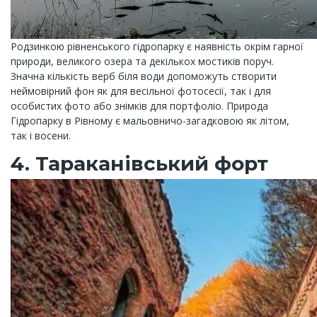
Родзинкою рівненського гідропарку є наявність окрім гарної
природи, великого озера та декількох мостиків поруч.
Значна кількість верб біля води допоможуть створити
неймовірний фон як для весільної фотосесії, так і для
особистих фото або знімків для портфоліо. Природа
Гідропарку в Рівному є мальовничо-загадковою як літом,
так і восени.
4. Тараканівський форт