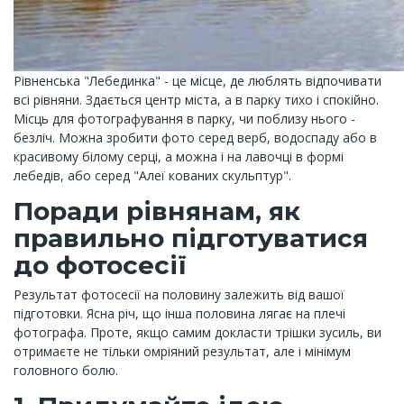
Рівненська "Лебединка" - це місце, де люблять відпочивати
всі рівняни. Здається центр міста, а в парку тихо і спокійно.
Місць для фотографування в парку, чи поблизу нього -
безліч. Можна зробити фото серед верб, водоспаду або в
красивому білому серці, а можна і на лавочці в формі
лебедів, або серед "Алеї кованих скульптур".
Поради рівнянам, як
правильно підготуватися
до фотосесії
Результат фотосесії на половину залежить від вашої
підготовки. Ясна річ, що інша половина лягає на плечі
фотографа. Проте, якщо самим докласти трішки зусиль, ви
отримаєте не тільки омріяний результат, але і мінімум
головного болю.