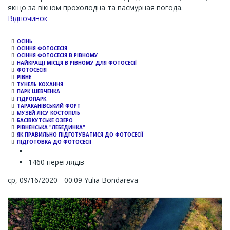
якщо за вікном прохолодна та пасмурная погода.
Channel
Відпочинок
ОСІНЬ
ОСІННЯ ФОТОСЕСІЯ
ОСІННЯ ФОТОСЕСІЯ В РІВНОМУ
НАЙКРАЩІ МІСЦЯ В РІВНОМУ ДЛЯ ФОТОСЕСІЇ
ФОТОСЕСІЯ
РІВНЕ
ТУНЕЛЬ КОХАННЯ
ПАРК ШЕВЧЕНКА
ГІДРОПАРК
ТАРАКАНІВСЬКИЙ ФОРТ
МУЗЕЙ ЛІСУ КОСТОПІЛЬ
БАСІВКУТСЬКЕ ОЗЕРО
РІВНЕНСЬКА "ЛЕБЕДИНКА"
ЯК ПРАВИЛЬНО ПІДГОТУВАТИСЯ ДО ФОТОСЕСІЇ
ПІДГОТОВКА ДО ФОТОСЕСІЇ
1460 переглядів
ср, 09/16/2020 - 00:09
Yulia Bondareva