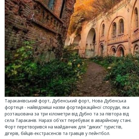
Тараканівський форт, Дубенський форт, Нова Дубенська
фортеця - найвідоміші назви фортифікаційної споруди, яка
розташована за три кілометри від Дубно та за півтора від
села Тараканів. Наразі об'єкт перебуває в аварійному стані.
Форт перетворився на майданчик для "диких" туристів,
дігерів, бійців-екстрасенсів та гравців у пейнтбол.