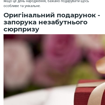
якщо це день народження, бажано подарувати щось
особливе та унікальне.
Оригінальний подарунок -
запорука незабутнього
сюрпризу