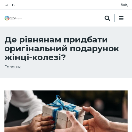
ua
|
ru
Вхід
Де рівнянам придбати
оригінальний подарунок
жінці-колезі?
Рядок
Головна
навіґації