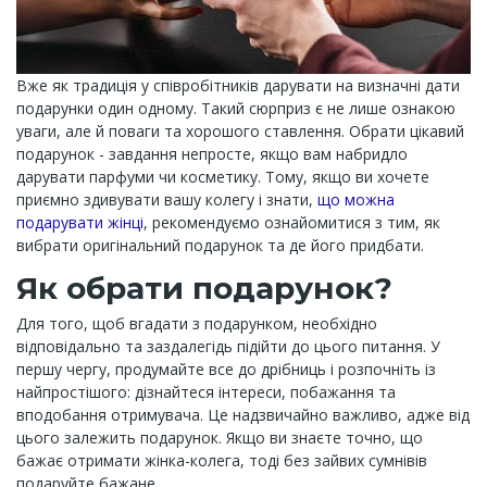
Вже як традиція у співробітників дарувати на визначні дати
подарунки один одному. Такий сюрприз є не лише ознакою
уваги, але й поваги та хорошого ставлення. Обрати цікавий
подарунок - завдання непросте, якщо вам набридло
дарувати парфуми чи косметику. Тому, якщо ви хочете
приємно здивувати вашу колегу і знати,
що можна
подарувати жінці
, рекомендуємо ознайомитися з тим, як
вибрати оригінальний подарунок та де його придбати.
Як обрати подарунок?
Для того, щоб вгадати з подарунком, необхідно
відповідально та заздалегідь підійти до цього питання. У
першу чергу, продумайте все до дрібниць і розпочніть із
найпростішого: дізнайтеся інтереси, побажання та
вподобання отримувача. Це надзвичайно важливо, адже від
цього залежить подарунок. Якщо ви знаєте точно, що
бажає отримати жінка-колега, тоді без зайвих сумнівів
подаруйте бажане.