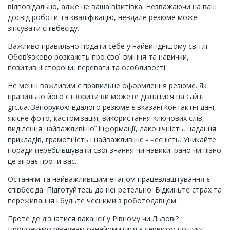
відповідально, адже це ваша візитівка. Незважаючи на ваш
досвід роботи та кваліфікацію, невдале резюме може
зіпсувати співбесіду.
Важливо правильно подати себе у найвигіднішому світлі.
Обов’язково розкажіть про свої вміння та навички,
позитивні сторони, переваги та особливості.
Не менш важливим є правильне оформлення резюме. Як
правильно його створити ви можете дізнатися на сайті
grc.ua. Запорукою вдалого резюме є вказані контактні дані,
якісне фото, кастомізація, використання ключових слів,
виділення найважливішої інформації, лаконічність, надання
прикладів, грамотність і найважливіше - чесність. Уникайте
поради перебільшувати свої знання чи навики: рано чи пізно
це зіграє проти вас.
Останнім та найважливішим етапом працевлаштування є
співбесіда. Підготуйтесь до неї ретельно. Відкиньте страх та
переживання і будьте чесними з роботодавцем.
Проте де дізнатися вакансії у Рівному чи Львові?
Пропонуємо рівнянам ознайомитися з сервісом пошуку