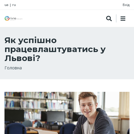
ua
|
ru
Вхід
Як успішно
працевлаштуватись у
Львові?
Рядок
Головна
навіґації