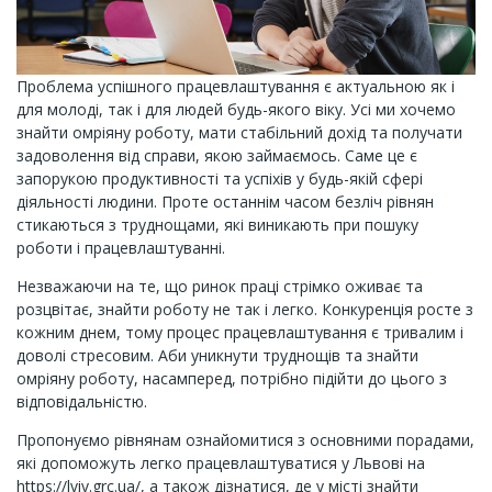
Проблема успішного працевлаштування є актуальною як і
для молоді, так і для людей будь-якого віку. Усі ми хочемо
знайти омріяну роботу, мати стабільний дохід та получати
задоволення від справи, якою займаємось. Саме це є
запорукою продуктивності та успіхів у будь-якій сфері
діяльності людини. Проте останнім часом безліч рівнян
стикаються з труднощами, які виникають при пошуку
роботи і працевлаштуванні.
Незважаючи на те, що ринок праці стрімко оживає та
розцвітає, знайти роботу не так і легко. Конкуренція росте з
кожним днем, тому процес працевлаштування є тривалим і
доволі стресовим. Аби уникнути труднощів та знайти
омріяну роботу, насамперед, потрібно підійти до цього з
відповідальністю.
Пропонуємо рівнянам ознайомитися з основними порадами,
які допоможуть легко працевлаштуватися у Львові на
https://lviv.grc.ua/, а також дізнатися, де у місті знайти