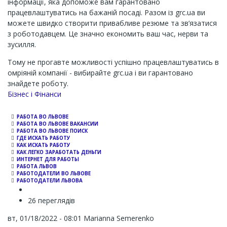
інформації, яка допоможе вам гарантовано
працевлаштуватись на бажаній посаді. Разом із
grc.ua ви
можете швидко створити привабливе резюме та зв’язатися
з роботодавцем. Це значно економить ваш час, нерви та
зусилля.
Тому не прогавте можливості успішно працевлаштуватись в
омріяній компанії - вибирайте
grc.ua і ви гарантовано
знайдете роботу.
Channel
Бізнес і Фінанси
РАБОТА ВО ЛЬВОВЕ
РАБОТА ВО ЛЬВОВЕ ВАКАНСИИ
РАБОТА ВО ЛЬВОВЕ ПОИСК
ГДЕ ИСКАТЬ РАБОТУ
КАК ИСКАТЬ РАБОТУ
КАК ЛЕГКО ЗАРАБОТАТЬ ДЕНЬГИ
ИНТЕРНЕТ ДЛЯ РАБОТЫ
РАБОТА ЛЬВОВ
РАБОТОДАТЕЛИ ВО ЛЬВОВЕ
РАБОТОДАТЕЛИ ЛЬВОВА
26 переглядів
вт, 01/18/2022 - 08:01
Marianna Semerenko