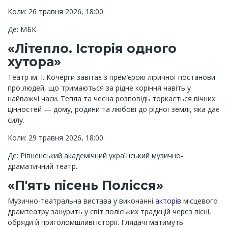
Коли: 26 травня 2026, 18:00.
Де: МБК.
«Літепло. Історія одного
хутора»
Театр ім. І. Кочерги завітає з прем’єрою ліричної постанови
про людей, що тримаються за рідне коріння навіть у
найважчі часи. Тепла та чесна розповідь торкається вічних
цінностей — дому, родини та любові до рідної землі, яка дає
силу.
Коли: 29 травня 2026, 18:00.
Де: Рівненський академічний український музично-
драматичний театр.
«П'ять пісень Полісся»
Музично-театральна вистава у виконанні
акторів
місцевого
драмтеатру занурить у світ поліських традицій через пісні,
обряди й приголомшливі історії. Глядачі матимуть