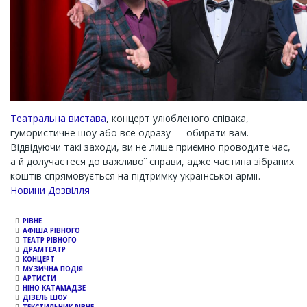
Театральна вистава
, концерт улюбленого співака,
гумористичне шоу або все одразу — обирати вам.
Відвідуючи такі заходи, ви не лише приємно проводите час,
а й долучаєтеся до важливої справи, адже частина зібраних
коштів спрямовується на підтримку української армії.
Channel
Новини Дозвілля
РІВНЕ
АФІША РІВНОГО
ТЕАТР РІВНОГО
ДРАМТЕАТР
КОНЦЕРТ
МУЗИЧНА ПОДІЯ
АРТИСТИ
НІНО КАТАМАДЗЕ
ДІЗЕЛЬ ШОУ