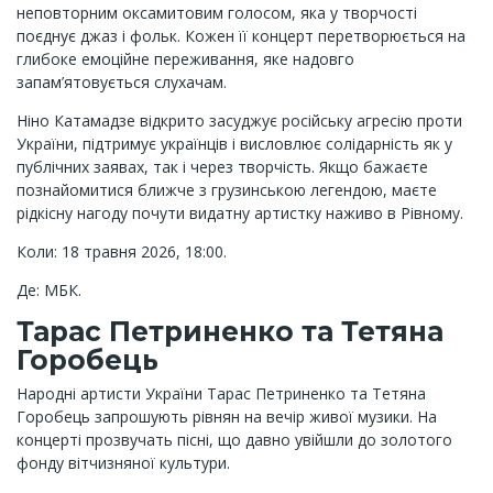
неповторним оксамитовим голосом, яка у творчості
поєднує джаз і фольк. Кожен її концерт перетворюється на
глибоке емоційне переживання, яке надовго
запам’ятовується слухачам.
Ніно Катамадзе відкрито засуджує російську агресію проти
України, підтримує українців і висловлює солідарність як у
публічних заявах, так і через творчість. Якщо бажаєте
познайомитися ближче з грузинською легендою, маєте
рідкісну нагоду почути видатну артистку наживо в Рівному.
Коли: 18 травня 2026, 18:00.
Де: МБК.
Тарас Петриненко та Тетяна
Горобець
Народні артисти України Тарас Петриненко та Тетяна
Горобець запрошують рівнян на вечір живої музики. На
концерті прозвучать пісні, що давно увійшли до золотого
фонду вітчизняної культури.