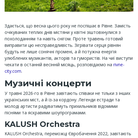
Здається, що весна цього року не поспішає в Рівне. Замість
очікуваних теплих днів містяни у квітні зіштовхнулися з
похолоданням та навіть снігом. Проте травень готовий
виправити цю несправедливість. Зігрівати серця рівнян
будуть не лише сонячні промені, а й потужна енергія
улюблених музикантів, акторів та гумористів. На чиї виступи
чекати в останній весінній місяць, розповідаємо на
rivne-
city.com
.
Музичні концерти
У травні 2026-го в Рівне завітають співаки не тільки з інших
українських міст, а й із-за кордону. Легенди естради та
молоді артисти радуватимуть прихильників відомими
піснями та яскравими шоупрограмами.
KALUSH Orchestra
KALUSH Orchestra, переможці Євробачення 2022, завітають