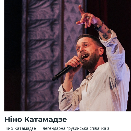
Ніно Катамадзе
Ніно Катамадзе — легендарна грузинська співачка з