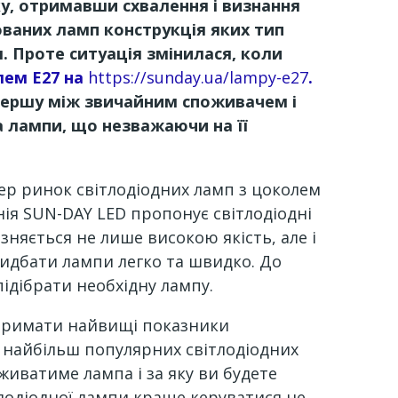
ку, отримавши схвалення і визнання
зованих ламп конструкція яких тип
 Проте ситуація змінилася, коли
лем E27 на
https://sunday.ua/lampy-e27
.
спершу між звичайним споживачем і
а лампи, що незважаючи на її
пер ринок світлодіодних ламп з цоколем
нія SUN-DAY LED пропонує світлодіодні
няється не лише високою якість, але і
ридбати лампи легко та швидко. До
ідібрати необхідну лампу.
 отримати найвищі показники
я найбільш популярних світлодіодних
живатиме лампа і за яку ви будете
тлодіодної лампи краще керуватися не