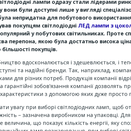
світлодіодні лампи одразу стали лідерами рин
ку вони були доступні лише у вигляді спеціалі
була непридатна для побутового використання.
ував покупцям світлодіодні
ЛЕД лампи з цоко
популярний у побутових світильниках. Проте 
ва перепона, якою була достатньо висока цін
 більшості покупців.
робництво вдосконалюється і здешевлюється, і те
тупні та надійні бренди. Так, наприклад, компа
ми для різних потреб. Продукція компанії відріз
а гарантійні зобов’язання компанії дозволять п
 характеристики з допомогою яких дуже просто п
тати увагу при виборі світлодіодних ламп, щоб
тужність – зазначена виробником на упаковці. Дл
величина, що показує кількість енергії, яку спо
ід звичайних ламп розжарювання, при виборі сві