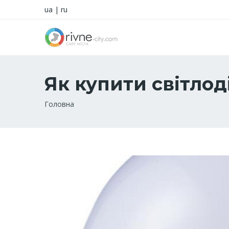
ua
|
ru
Як купити світло
Рядок
Головна
навіґації