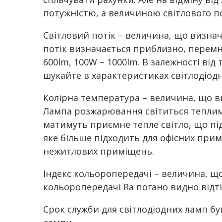
потужністю, а величиною світлового по
Світловий потік – величина, що визна
потік визначається приблизно, перемно
600lm, 100W – 1000lm. В залежності від
шукайте в характеристиках світлодіодн
Колірна температура – величина, що ви
Лампа розжарювання світиться теплим 
матимуть приємне тепле світло, що пі
яке більше підходить для офісних прим
нежитлових приміщень.
Індекс кольоропередачі – величина, що
кольоропередачі Ra погано видно відт
Срок служби для світлодіодних ламп був