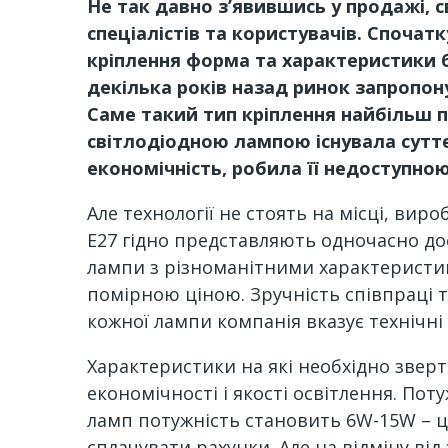
Не так давно з
’явившись у продажі, 
спеціалістів та користувачів. Спочат
кріплення форма та характеристики 
декілька років назад ринок запропон
Саме такий тип кріплення найбільш 
світлодіодною лампою існувала суттє
економічність, робила її недоступною
Але технології не стоять на місці, ви
Е27 гідно представляють одночасно дос
лампи з різноманітними характеристика
помірною ціною. Зручність співпраці т
кожної лампи компанія вказує технічні
Характеристики на які необхідно звер
економічності і якості освітлення. По
ламп потужність становить 6W-15W – це 
сплачувати рахунки. Але на відміну в