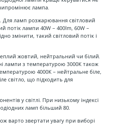
 випромінює лампа.
m. Для ламп розжарювання світловий
ий потік лампи 40W – 400lm, 60W –
ідно змінити, такий світловий потік і
теплий жовтий, нейтральний чи білий.
ні лампи з температурою 3000К також
емпературою 4000К – нейтральне біле,
ле світло, що підходить для
ентів у світлі. При низькому індексі
лодіодних ламп більший 80.
акож варто звертати увагу при виборі