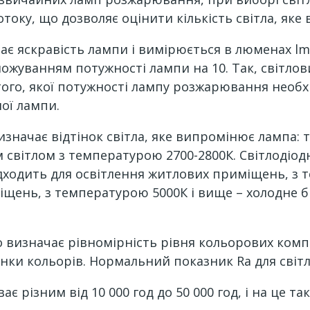
току, що дозволяє оцінити кількість світла, яке
чає яскравість лампи і вимірюється в люменах l
жуванням потужності лампи на 10. Так, світлов
 того, якої потужності лампу розжарювання необх
ої лампи.
значає відтінок світла, яке випромінює лампа: 
світлом з температурою 2700-2800К. Світлодіод
дходить для освітлення житлових приміщень, з т
іщень, з температурою 5000К і вище – холодне бі
 визначає рівномірність рівня кольорових компон
інки кольорів. Нормальний показник Ra для світ
ає різним від 10 000 год до 50 000 год, і на це т