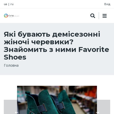
ua
|
ru
Вхід
Які бувають демісезонні
жіночі черевики?
Знайомить з ними Favorite
Shoes
Рядок
Головна
навіґації