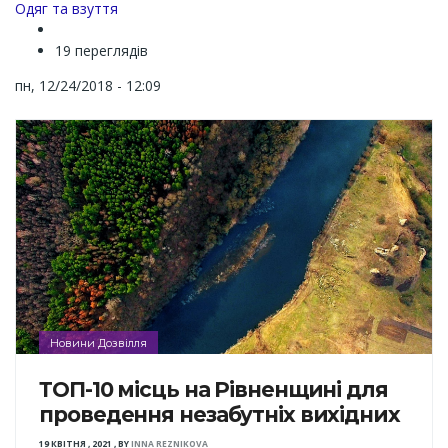
Channel
Одяг та взуття
19 переглядів
пн, 12/24/2018 - 12:09
Новини Дозвілля
ТОП-10 місць на Рівненщині для
проведення незабутніх вихідних
19 КВІТНЯ , 2021
,
BY
INNA REZNIKOVA