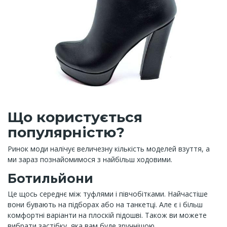
Що користується
популярністю?
Ринок моди налічує величезну кількість моделей взуття, а
ми зараз познайомимося з найбільш ходовими.
Ботильйони
Це щось середнє між туфлями і півчобітками. Найчастіше
вони бувають на підборах або на танкетці. Але є і більш
комфортні варіанти на плоскій підошві. Також ви можете
вибрати застібку, яка вам буде зручнішою.