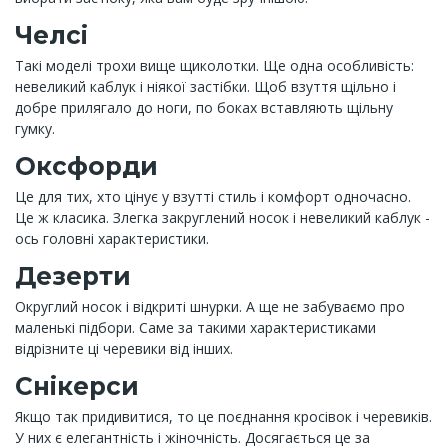
Челсі
Такі моделі трохи вище щиколотки. Ще одна особливість:
невеликий каблук і ніякої застібки. Щоб взуття щільно і
добре прилягало до ноги, по боках вставляють щільну
гумку.
Оксфорди
Це для тих, хто цінує у взутті стиль і комфорт одночасно.
Це ж класика. Злегка закруглений носок і невеликий каблук -
ось головні характеристики.
Дезерти
Округлий носок і відкриті шнурки. А ще не забуваємо про
маленькі підбори. Саме за такими характеристиками
відрізните ці черевики від інших.
Снікерси
Якщо так придивитися, то це поєднання кросівок і черевиків.
У них є елегантність і жіночність. Досягається це за