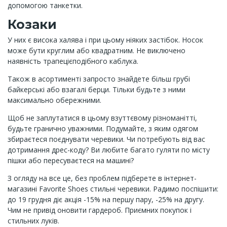
допомогою танкетки.
Козаки
У них є висока халява і при цьому ніяких застібок. Носок
може бути круглим або квадратним. Не виключено
наявність трапецієподібного каблука.
Також в асортименті запросто знайдете більш грубі
байкерські або взагалі берци. Тільки будьте з ними
максимально обережними.
Щоб не заплутатися в цьому взуттєвому різноманітті,
будьте гранично уважними. Подумайте, з яким одягом
збираєтеся поєднувати черевики. Чи потребують від вас
дотримання дрес-коду? Ви любите багато гуляти по місту
пішки або пересуваєтеся на машині?
З огляду на все це, без проблем підберете в інтернет-
магазині Favorite Shoes стильні черевики. Радимо поспішити:
до 19 грудня діє акція -15% на першу пару, -25% на другу.
Чим не привід оновити гардероб. Приємних покупок і
стильних луків.