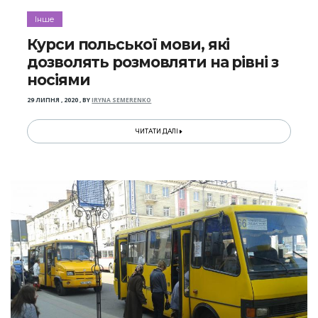
Інше
Курси польської мови, які
дозволять розмовляти на рівні з
носіями
29 ЛИПНЯ , 2020
,
BY
IRYNA SEMERENKO
ЧИТАТИ ДАЛІ