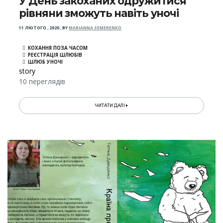
У День закоханих одружитися
рівняни зможуть навіть уночі
11 ЛЮТОГО , 2020
,
BY
MARIANNA SEMERENKO
КОХАННЯ ПОЗА ЧАСОМ
РЕЄСТРАЦІЯ ШЛЮБІВ
ШЛЮБ УНОЧІ
story
10 переглядів
ЧИТАТИ ДАЛІ