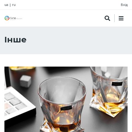
ua
|
ru
Вхід
Інше