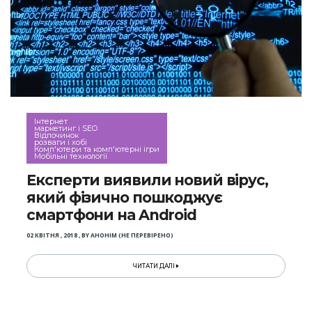
Інтернет
маркетинг і SEO
Відпочинок
розваги і хобі
Комп'ютери та комп'ютерні ігри
Мобільні технології
Експерти виявили новий вірус,
який фізично пошкоджує
смартфони на Android
02 КВІТНЯ , 2018
,
BY
АНОНІМ (НЕ ПЕРЕВІРЕНО)
ЧИТАТИ ДАЛІ