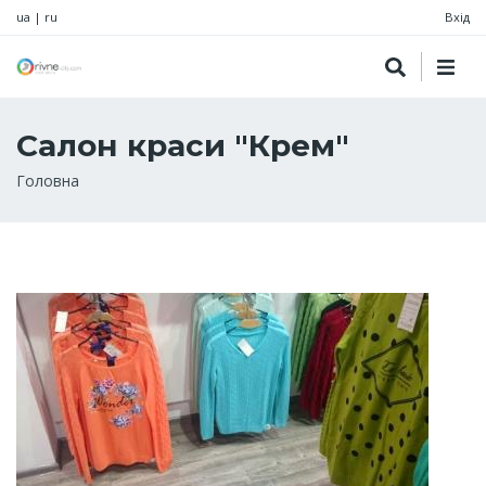
ua
|
ru
Вхід
Салон краси "Крем"
Рядок
Головна
навіґації