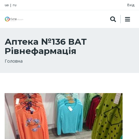
ua
|
ru
Вхід
Аптека №136 ВАТ
Рівнефармація
Рядок
Головна
навіґації