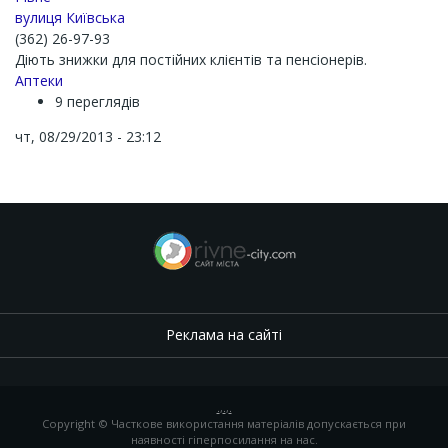
вулиця Київська
(362) 26-97-93
Дiють знижки для постiйних клiєнтiв та пенсiонерiв.
Аптеки
9 переглядів
чт, 08/29/2013 - 23:12
Реклама на сайті
.
,
.
,
.
Copyright © Часткове використання матеріалів допускається при
наявності гіперпосилання на нас.