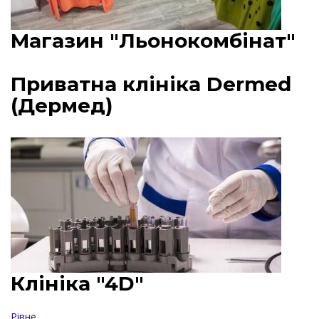
Магазин "Льонокомбінат"
Приватна клініка Dermed
(Дермед)
Клініка "4D"
Рівне