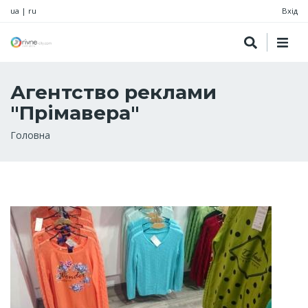
ua
|
ru
Вхід
Агентство реклами
"Прімавера"
Рядок
Головна
навіґації