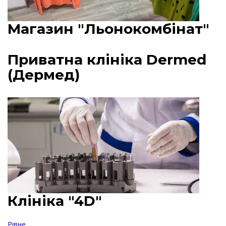
Магазин "Льонокомбінат"
Приватна клініка Dermed
(Дермед)
Клініка "4D"
Рівне