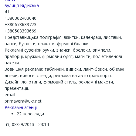
вулиця Відінська
41
+380362403040
+380673633773
+380503393669
Представницька поліграфія: візитки, календарі, листівки,
папки, буклети, плакати, фірмові бланки.
Рекламні сувеніри:ручки, значки, брелоки, вимпели,
прапорці, кружки, фірмовий одяг, магніти, поліетиленові
пакети.
Зовнішня реклама: таблички, вивіски, лайт-бокси, об'ємні
літери, виносні стенди, реклама на автотранспорті.
Дизайн: логотипи, фірмовий стиль, рекламні макети,
презентації.
email
primavera@ukr.net
Рекламні агенції
22 перегляди
чт, 08/29/2013 - 23:14