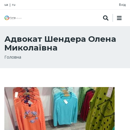
ua
|
ru
Вхід
Адвокат Шендера Олена
Миколаївна
Рядок
Головна
навіґації