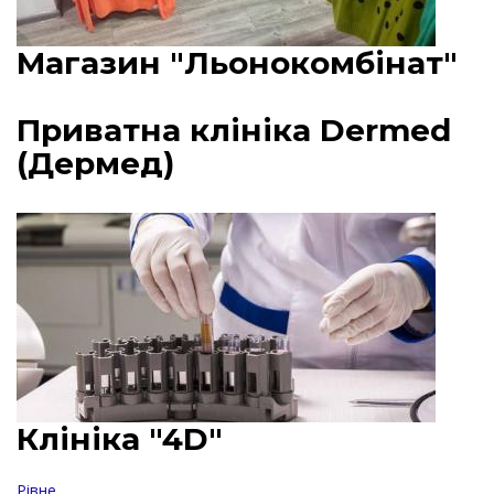
Магазин "Льонокомбінат"
Приватна клініка Dermed
(Дермед)
Клініка "4D"
Рівне