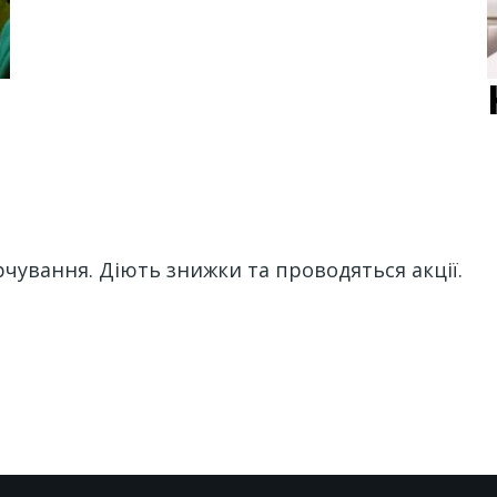
рчування. Дiють знижки та проводяться акцiї.