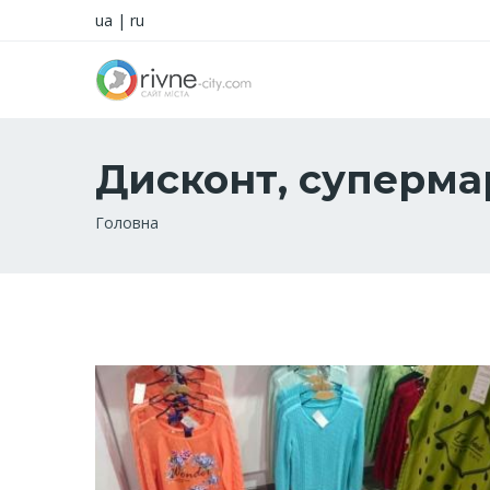
ua
|
ru
Дисконт, суперма
Рядок
Головна
навіґації