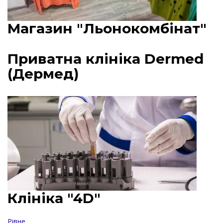
Магазин "Льонокомбінат"
Приватна клініка Dermed
(Дермед)
Клініка "4D"
Рівне