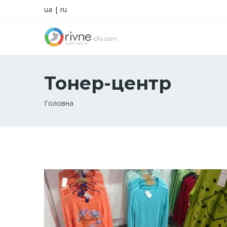
ua
|
ru
Тонер-центр
Рядок
Головна
навіґації