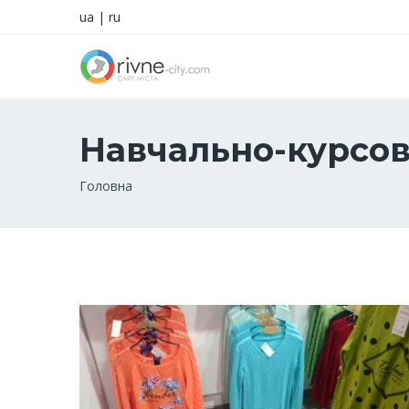
ua
|
ru
Навчально-курсов
Рядок
Головна
навіґації