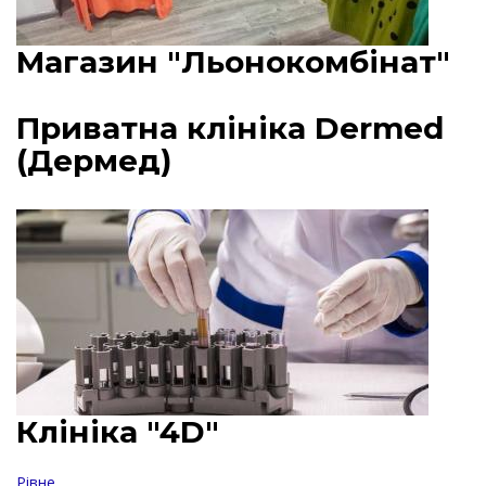
Магазин "Льонокомбінат"
Приватна клініка Dermed
(Дермед)
Клініка "4D"
Рівне