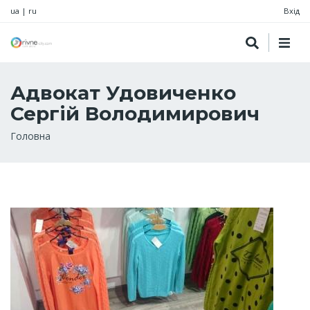
ua
|
ru
Вхід
Адвокат Удовиченко
Сергій Володимирович
Рядок
Головна
навіґації