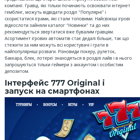
компанії. Гравці, які тільки починають освоювати інтернет
гемблінг, можуть відвідати розділ "Популярні" і
скористатися іграми, які стали топовими. Найсвіжіші ігрові
відеослоти зайняли каталог "Новинки" та до них
рекомендується звертатися вже бувалим гравцям.
Асортимент ігрових автоматів стає дедалі більше, так що
стежити за ним можуть всі користувачі і грати в
найпопулярніші розваги. Різновиди покеру, рулеток,
баккара, блек, лотереї знаходяться в розділі лайв і в нього
запрошуються тільки геймери з аккаунтом і особистим
депозитом.
Інтерфейс 777 Original і
запуск на смартфонах