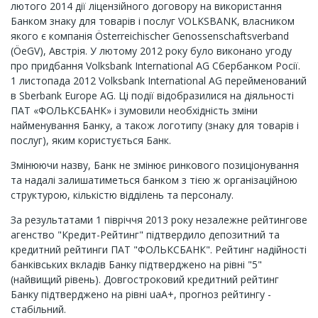
лютого 2014 дії ліцензійного договору на використання
Банком знаку для товарів і послуг VOLKSBANK, власником
якого є компанія Österreichischer Genossenschaftsverband
(ÖeGV), Австрія. У лютому 2012 року було виконано угоду
про придбання Volksbank International AG Сбербанком Росії.
1 листопада 2012 Volksbank International AG перейменований
в Sberbank Europe AG. Ці події відобразилися на діяльності
ПАТ «ФОЛЬКСБАНК» і зумовили необхідність зміни
найменування Банку, а також логотипу (знаку для товарів і
послуг), яким користується Банк.
Змінюючи назву, Банк не змінює ринкового позиціонування
та надалі залишатиметься банком з тією ж організаційною
структурою, кількістю відділень та персоналу.
За результатами 1 півріччя 2013 року незалежне рейтингове
агенство "Кредит-Рейтинг" підтвердило депозитний та
кредитний рейтинги ПАТ "ФОЛЬКСБАНК". Рейтинг надійності
банківських вкладів Банку підтверджено на рівні "5"
(найвищий рівень). Довгостроковий кредитний рейтинг
Банку підтверджено на рівні uaA+, прогноз рейтингу -
стабільний.