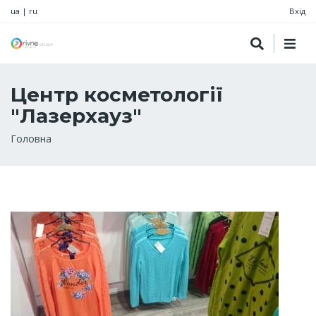
ua
|
ru
Вхід
Центр косметології
"Лазерхауз"
Рядок
Головна
навіґації