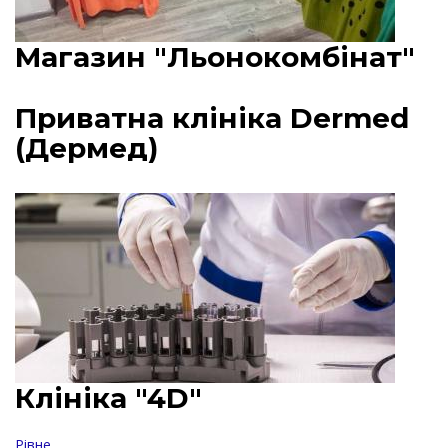
Магазин "Льонокомбінат"
Приватна клініка Dermed
(Дермед)
Клініка "4D"
Рівне