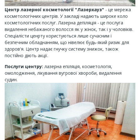
Центр лазерної косметології "Лазерхауз"
- це мережа
косметологічних центрів. У закладі надають широке коло
косметологічних послуг. Лазерна депіляція - це послуга
видалення небажаного волосся як у жінок, так і у чоловіків.
Спеціалісти ценрту користуються лише сучасним і
безпечним обладнанням, що нівелює будь-який ризик для
здоров'я. Центр надає гнучку систему знижок, також
постійно діють акції.
Послуги центру:
лазерна епіляція, косметологія,
омолодження, лікування вугрової хвороби, видалення
судин.