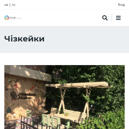
ua
|
ru
Вхід
Чізкейки