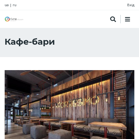
ua
|
ru
Вхід
Кафе-бари