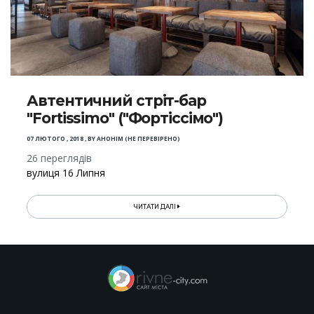
Автентичний стріт-бар
"Fortissimo" ("Фортіссімо")
07 ЛЮТОГО , 2018
,
BY
АНОНІМ (НЕ ПЕРЕВІРЕНО)
26 переглядів
вулиця 16 Липня
ЧИТАТИ ДАЛІ