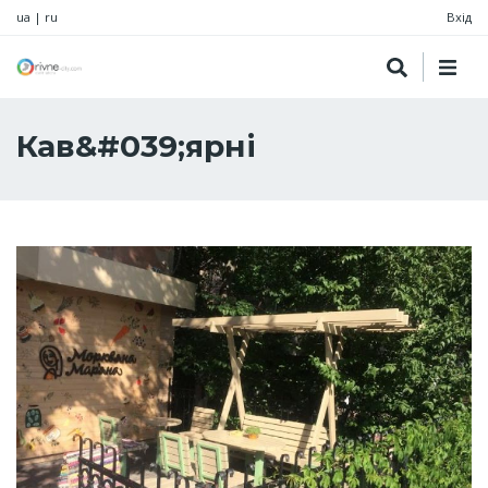
ua
|
ru
Вхід
Кав&#039;ярні