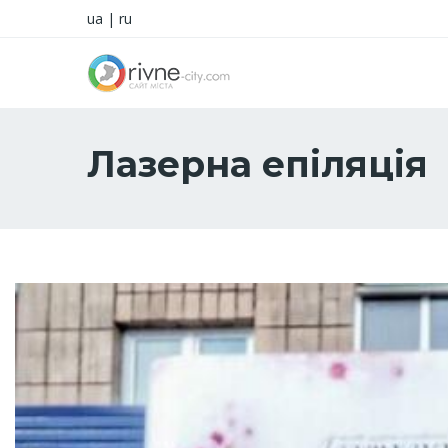
ua
|
ru
Лазерна епіляція