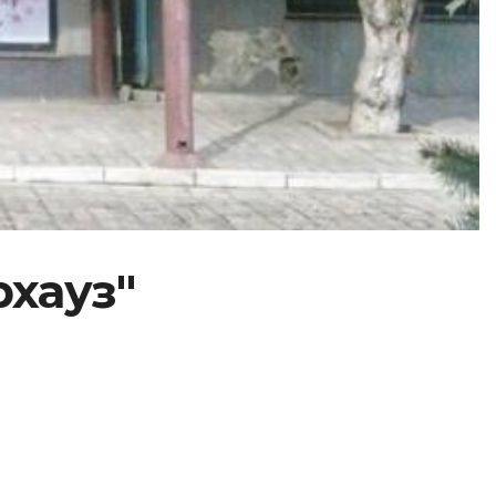
рхауз"