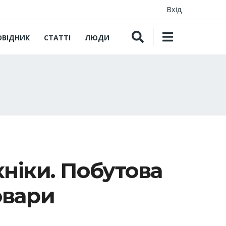
Вхід
ОВІДНИК
СТАТТІ
ЛЮДИ
хніки. Побутова
овари