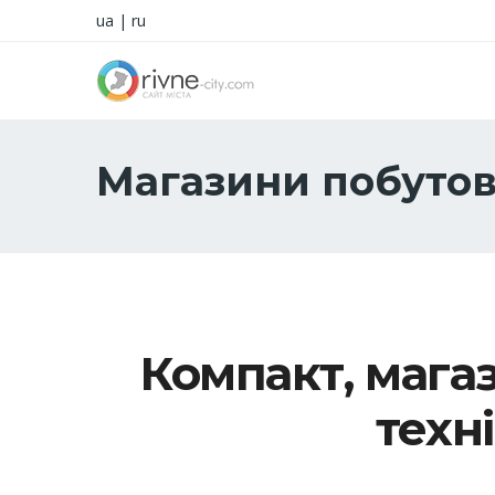
ua
|
ru
Магазини побутов
Компакт, магаз
техн