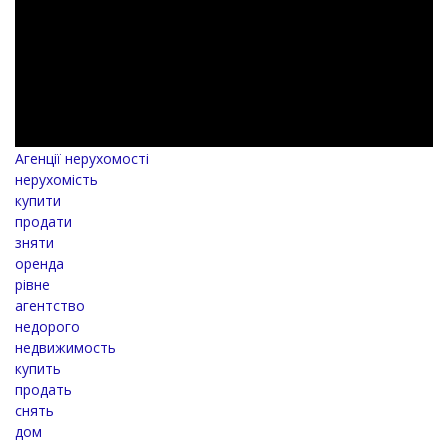
Агенції нерухомості
нерухомість
купити
продати
зняти
оренда
рівне
агентство
недорого
недвижимость
купить
продать
снять
дом