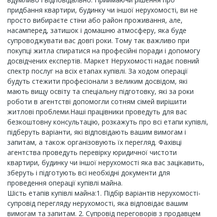
придбання квартири, будинку чи іншої нерухомості, ви не
просто вибираєте стіни або район проживання, але,
насамперед, затишок і домашню атмосферу, яка буде
супроводжувати вас довгі роки. Тому так важливо при
покупці житла спиратися на професійні поради і допомогу
досвідчених експертів. Маркет Нерухомості надає повний
спектр послуг на всіх етапах купівлі. За ходом операції
будуть стежити професіонали з великим досвідом, які
мають вищу освіту та спеціальну підготовку, які за роки
роботи в агентстві допомогли сотням сімей вирішити
житлові проблеми.Наші працівники проведуть для вас
безкоштовну консультацію, розкажуть про всі етапи купівлі,
підберуть варіанти, які відповідають вашим вимогам і
запитам, а також організовують їх перегляд. Фахівці
агентства проведуть перевірку юридичної чистоти
квартири, будинку чи іншої нерухомості яка вас зацікавить,
зберуть і підготують всі необхідні документи для
проведення операції купівлі майна.
Шість етапів купівлі майна:1. Підбір варіантів нерухомості-
супровід перегляду нерухомості, яка відповідає вашим
вимогам та запитам. 2. Супровід переговорів з продавцем