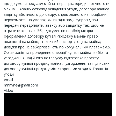
що до умови продажу майна- перевірка юридичної чистоти
майна.3. Аванс- супровід укладення угоди, договору авансу,
задатку або іншого договору, спрямованого на придбання
нерухомості, на умовах, які вигідні вам;- супровід при
передачі передоплати, авансу або завдатку так, щоб не
втратити кошти.4. Збір документів необхідних для
оформлення договору купівлі-продажу майна- право
власності на майно;- технічний паспорт;- оцінка майна;-
довідки про не заборгованість по комунальним платежам.5.
Організація та проведення операції купівлі майна- вибір та
узгодження надійного нотаріуса;- підготовка проекту
договору купівлі-продажу майна ;- узгодження та підписання
договору купівлі-продажу між сторонами угоди.6. Гарантія
угоди
email
mnrivne@gmail.com
Video