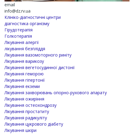
email
info@dz.rv.ua
Клініко-діагностичні центри
діагностика організму
Гірудотерапія
Голкотерапія
Лікування алергії
лікування безпліддя
Лікування вазомоторного риніту
Лікування варикозу
Лікування вегетосудинної дистонії
Лікування геморою
Лікування гіпертонії
Лікування екземи
Лікування захворювань опорно-рухового апарату
Лікування ожиріння
Лікування остеохондрозу
Лікування простатиту
Лікування радикуліту
Лікування цукрового діабету
Лікування шкіри