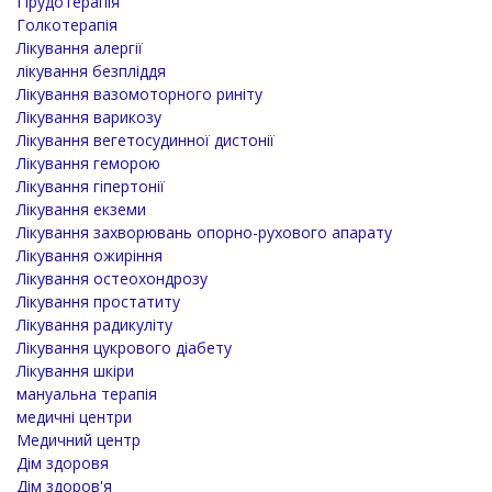
Гірудотерапія
Голкотерапія
Лікування алергії
лікування безпліддя
Лікування вазомоторного риніту
Лікування варикозу
Лікування вегетосудинної дистонії
Лікування геморою
Лікування гіпертонії
Лікування екземи
Лікування захворювань опорно-рухового апарату
Лікування ожиріння
Лікування остеохондрозу
Лікування простатиту
Лікування радикуліту
Лікування цукрового діабету
Лікування шкіри
мануальна терапія
медичні центри
Медичний центр
Дім здоровя
Дім здоров'я