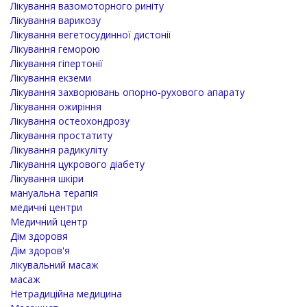
Лікування вазомоторного риніту
Лікування варикозу
Лікування вегетосудинної дистонії
Лікування геморою
Лікування гіпертонії
Лікування екземи
Лікування захворювань опорно-рухового апарату
Лікування ожиріння
Лікування остеохондрозу
Лікування простатиту
Лікування радикуліту
Лікування цукрового діабету
Лікування шкіри
мануальна терапія
медичні центри
Медичний центр
Дім здоровя
Дім здоров'я
лікувальний масаж
масаж
Нетрадиційна медицина