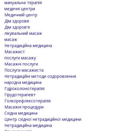
мануальна терапія
медичні центри
Медичний центр
Дім здоровя
Дім здоров'я
лікувальний масаж
масаж
Нетрадиційна медицина
Масажист
послуги масажу
Масажні послуги
Послуги масажиста
Нетрадиційні методи оздоровлення
народна медицина
Гідроколонотерапія
Гірудотерапевт
Голкорефлексотерапія
Масажні процедури
Східна медицина
Центр східної нетрадиційної медицини
Нетрадиційна медицина