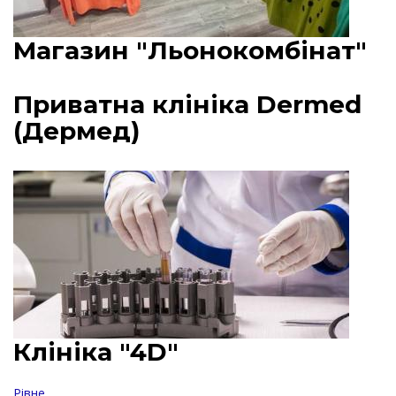
Магазин "Льонокомбінат"
Приватна клініка Dermed
(Дермед)
Клініка "4D"
Рівне