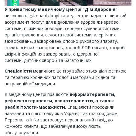
У приватному медичному центрі "Дім Здоров'я"
висококваліфіковані лікарі та медсестри надають широкий
асортимент послуг для відновлення здоров'я: нервової
системи, психічних розладів, серцево-судинної системи,
органів травлення, сечостатевої системи, алергічних
захворювань, захворювань опорно-рухового апарату,
гінекологічних захворювань, хвороб ЛОР-органів, хвороб
шкіри, інфекційних захворювань, ендокринної
системи, дитячих хвороб та багато інших.
Спеціалісти
медичного центру займаються діагностикою
та терапією хронічних патологій методами східної та
нетрадиційної медицини.
В медичному центрі працюють
інформотерапевти,
рефлектотерапевти, озонотерапевти, а також
реабілітологи-масажисти.
Спеціалісти проходили
навчання та підготовку як в Україні, так і за кордоном.
Персонал клініки застосовує персональний підхід до
кожного клієнта, що забезпечує високу якість
обслуговування.