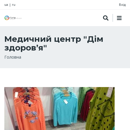
ua
|
ru
Вхід
Медичний центр "Дім
здоров’я"
Рядок
Головна
навіґації