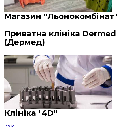
Магазин "Льонокомбінат"
Приватна клініка Dermed
(Дермед)
Клініка "4D"
Рівне