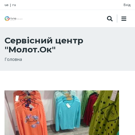
ua
|
ru
Вхід
Сервісний центр
"Молот.Ок"
Рядок
Головна
навіґації