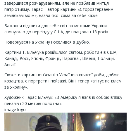
завершився розчаруванням, але не позбавив митця
патріотизму. Тарас – автор картини «Сторозтерзаним
землякам моїм», назва якої сама за себе каже.
Бажання відкрити для себе світ за межами України
спонукало до переїзду у США, де працював 13 років.
Повернувся на Україну і оселився в Дубно.
Картини Т. Більчука розійшлися світом, роботи є в США,
Канаді, Росії, Японії, Франції, Парагваї, Швеції, Польщи,
Англії.
Сюжети картин пов'язані з Україною княжої доби, добою
козацтва, є портрети і пейзажі. Він і тепер «агітує пензлем
за Україну».
Художник Тарас Більчук: «В Америку я взяв із собою в'язку
пензлів і 20 метрів полотна».
image logo