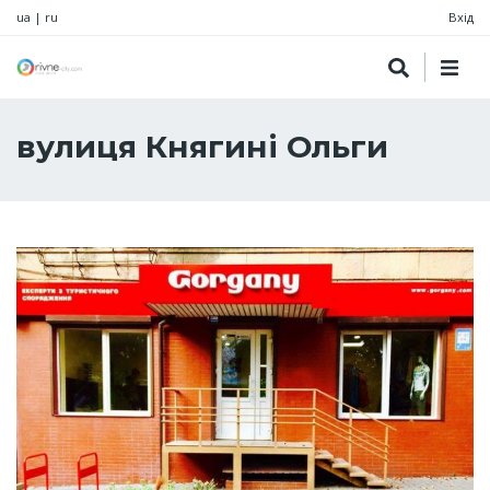
ua
|
ru
Вхід
вулиця Княгині Ольги