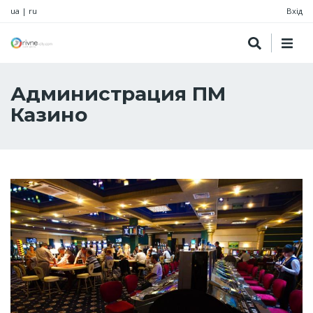
ua
|
ru
Вхід
Администрация ПМ
Казино