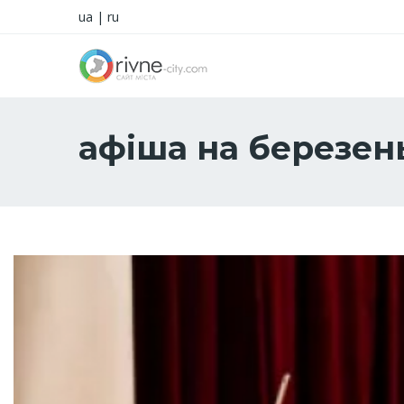
ua
|
ru
афіша на березен