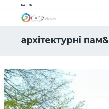
ua
|
ru
архітектурні пам