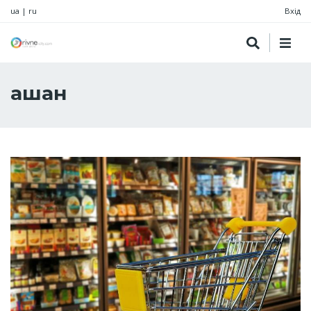
ua
|
ru
Вхід
ашан