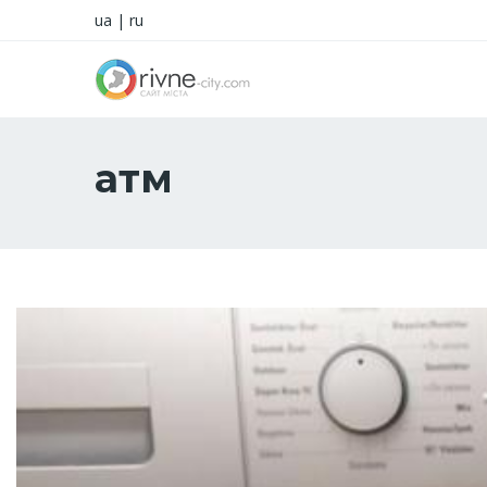
ua
|
ru
атм