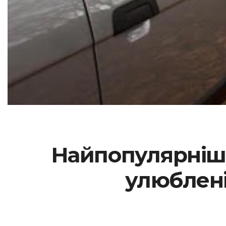
Найпопулярніші 
улюблені