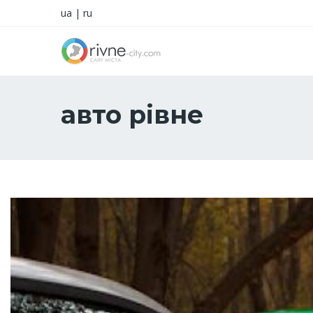
ua
|
ru
авто рівне