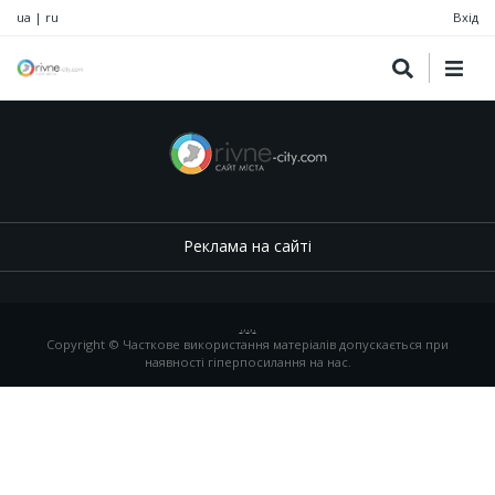
ua
|
ru
Вхід
Реклама на сайті
.
,
.
,
.
Copyright © Часткове використання матеріалів допускається при
наявності гіперпосилання на нас.