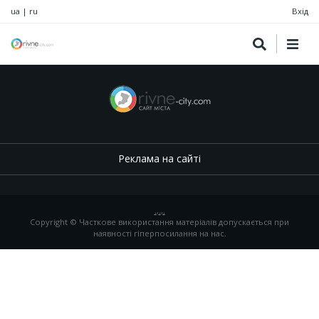
ua
|
ru
Вхід
Реклама на сайті
.
,
.
,
.
Copyright © Часткове використання матеріалів допускається при
наявності гіперпосилання на нас.