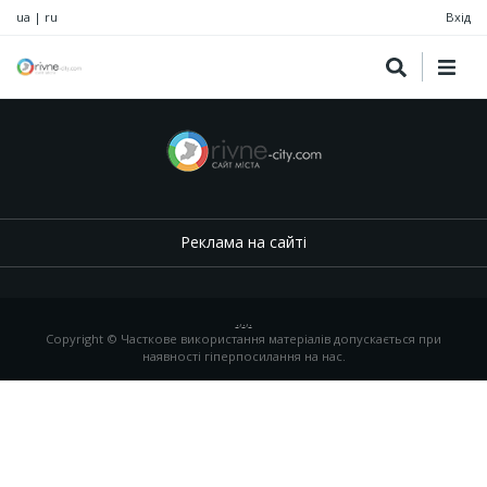
ua
|
ru
Вхід
Реклама на сайті
.
,
.
,
.
Copyright © Часткове використання матеріалів допускається при
наявності гіперпосилання на нас.