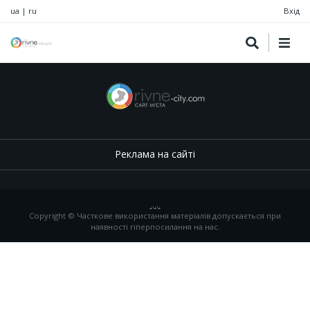
ua
|
ru
Вхід
Реклама на сайті
.
,
.
,
.
Copyright © Часткове використання матеріалів допускається при
наявності гіперпосилання на нас.