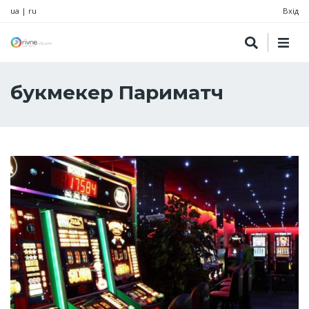
ua
|
ru
Вхід
букмекер Париматч