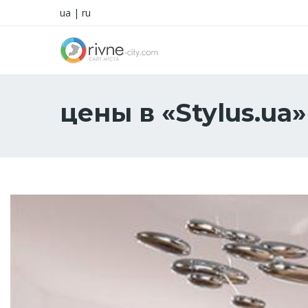
ua
|
ru
цены в «Stylus.ua»