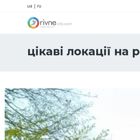
ua
|
ru
цікаві локації на