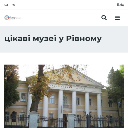
ua
|
ru
Вхід
цікаві музеї у Рівному